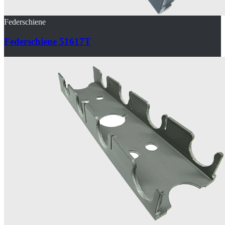
Federschiene
Federschiene 51617T