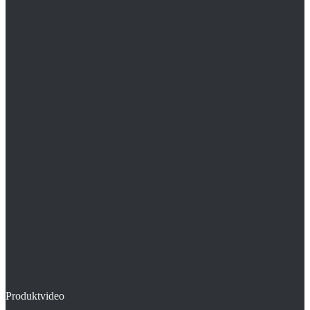
Original U-Schiene® von Winkler Technik für 14 mm Rohr
Speziell für 14 mm Import- und Sondernormen
Typisches Einsatzfeld: Spezialrohre 14 mm
Produktvideo