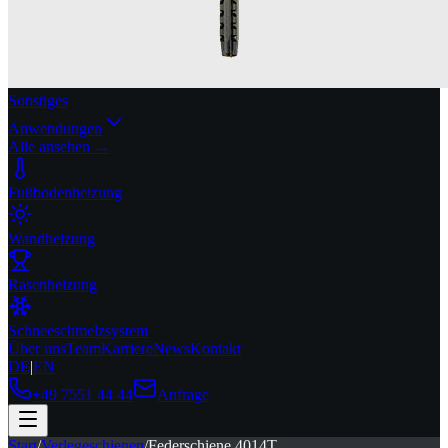
Sonstiges
Anwendungen
Alle ansehen →
Fußbodenheizung
Wandheizung
Rasenheizung
Schneeschmelzsystem
Über uns
Team
Karriere
News
Kontakt
DE
|
EN
+49 7551 44 44
Anfrage
Start
/
Verlegeschienen
/
Federschiene 4014T