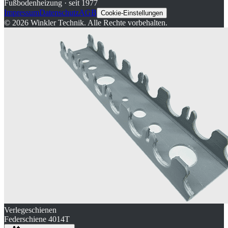
Fußbodenheizung · seit 1977
Impressum
Datenschutz
AGB
Cookie-Einstellungen
©
2026
Winkler Technik.
Alle Rechte vorbehalten.
Verlegeschienen
Federschiene 4014T