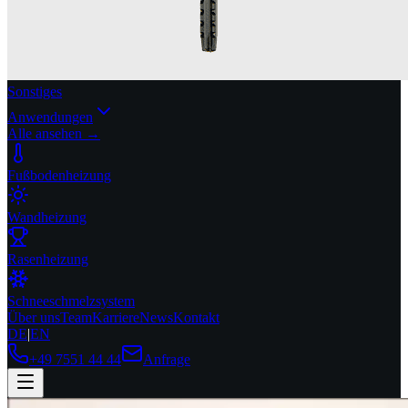
Sonstiges
Anwendungen
Alle ansehen →
Fußbodenheizung
Wandheizung
Rasenheizung
Schneeschmelzsystem
Über uns
Team
Karriere
News
Kontakt
DE
|
EN
+49 7551 44 44
Anfrage