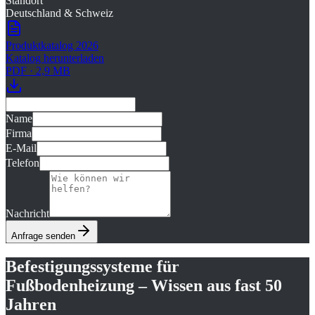
Standort
Deutschland & Schweiz
Produktkatalog 2026
Katalog herunterladen
PDF · 2,9 MB
Name
Firma
E-Mail
Telefon
Nachricht
Anfrage senden
Befestigungssysteme für
Fußbodenheizung – Wissen aus fast 50
Jahren