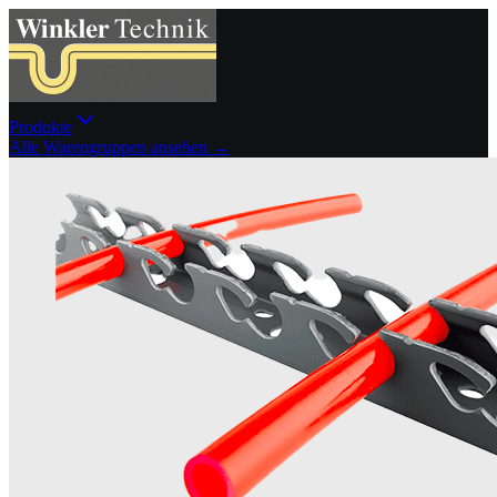
Produkte
Alle Warengruppen ansehen →