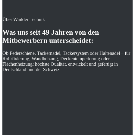
der weltweit
0%
de in DE/CH
Über Winkler Technik
Was uns seit
49 Jahren
von den
Mitbewerbern unterscheidet:
Ob Federschiene, Tackernadel, Tackersystem oder Haltenadel – für
Rohrfixierung, Wandheizung, Deckentemperierung oder
Flächenheizung: höchste Qualität, entwickelt und gefertigt in
Deutschland und der Schweiz.