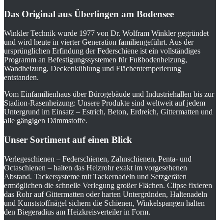
Das Original aus Überlingen am Bodensee
Winkler Technik wurde 1977 von Dr. Wolfram Winkler gegründet
und wird heute in vierter Generation familiengeführt. Aus der
ursprünglichen Erfindung der Federschiene ist ein vollständiges
Programm an Befestigungssystemen für Fußbodenheizung,
Wandheizung, Deckenkühlung und Flächentemperierung
entstanden.
Vom Einfamilienhaus über Bürogebäude und Industriehallen bis zur
Stadion-Rasenheizung: Unsere Produkte sind weltweit auf jedem
Untergrund im Einsatz – Estrich, Beton, Erdreich, Gittermatten und
alle gängigen Dämmstoffe.
Unser Sortiment auf einen Blick
Verlegeschienen – Federschienen, Zahnschienen, Penta- und
Octaschienen – halten das Heizrohr exakt im vorgesehenen
Abstand. Tackersysteme mit Tackernadeln und Setzgeräten
ermöglichen die schnelle Verlegung großer Flächen. Clipse fixieren
das Rohr auf Gittermatten oder harten Untergründen, Haltenadeln
und Kunststoffnägel sichern die Schienen, Winkelspangen halten
den Biegeradius am Heizkreisverteiler in Form.