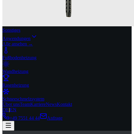
Sonstiges
Anwendungen
Alle ansehen →
Fußbodenheizung
Wandheizung
Rasenheizung
Schneeschmelzsystem
Über uns
Team
Karriere
News
Kontakt
DE
|
EN
+49 7551 44 44
Anfrage