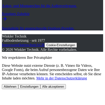
Anker- und Montageclips für die Außenverlegung.
Sonstiges Zubehör
Spezialteile für anspruchsvolle Outdoor-Projekte.
Winkler Technik
Fußbodenheizung · seit 1977
Impressum
Datenschutz
AGB
Cookie-Einstellungen
©
2026
Winkler Technik.
Alle Rechte vorbehalten.
Wir respektieren Ihre Privatsphäre
Diese Website nutzt externe Dienste (z. B. Vimeo für Videos,
Google Fonts), die beim Aufruf personenbezogene Daten wie Ihre
IP-Adresse verarbeiten können. Sie entscheiden selbst, ob Sie diese
Inhalte laden möchten.
Mehr in der Datenschutzerklärung
Ablehnen
Einstellungen
Alle akzeptieren