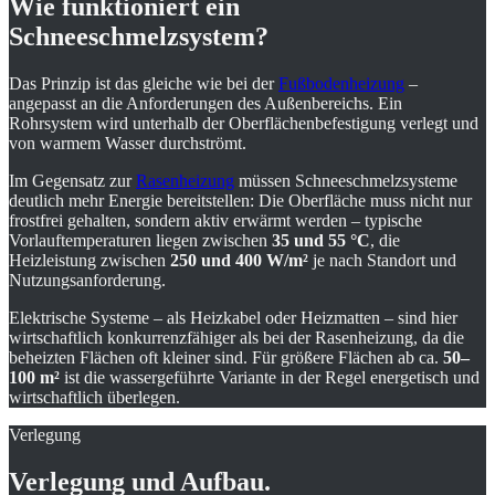
Wie funktioniert ein
Schneeschmelzsystem?
Das Prinzip ist das gleiche wie bei der
Fußbodenheizung
–
angepasst an die Anforderungen des Außenbereichs. Ein
Rohrsystem wird unterhalb der Oberflächenbefestigung verlegt und
von warmem Wasser durchströmt.
Im Gegensatz zur
Rasenheizung
müssen Schneeschmelzsysteme
deutlich mehr Energie bereitstellen: Die Oberfläche muss nicht nur
frostfrei gehalten, sondern aktiv erwärmt werden – typische
Vorlauftemperaturen liegen zwischen
35 und 55 °C
, die
Heizleistung zwischen
250 und 400 W/m²
je nach Standort und
Nutzungsanforderung.
Elektrische Systeme – als Heizkabel oder Heizmatten – sind hier
wirtschaftlich konkurrenzfähiger als bei der Rasenheizung, da die
beheizten Flächen oft kleiner sind. Für größere Flächen ab ca.
50–
100 m²
ist die wassergeführte Variante in der Regel energetisch und
wirtschaftlich überlegen.
Verlegung
Verlegung und Aufbau.