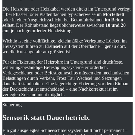
Die Heizrohre oder Heizkabel werden direkt im Untergrund verlegt
– bei Pflaster- oder Plattenflächen typischerweise im
Mörtelbett
oder in einer Ausgleichsschicht, bei Betonfahrbahnen
im Beton
selbst
. Der Rohrabstand liegt üblicherweise zwischen
10 und 20
cm
, je nach geforderter Heizleistung.
Wichtig ist eine vollflächige, gleichmäßige Verlegung: Lücken im
Heizsystem führen zu
Eisinseln
auf der Oberfläche – genau dort,
wo die Rutschgefahr am größten ist.
Für die Fixierung der Heizrohre im Untergrund sind druckfeste,
witterungsbeständige Befestigungssysteme erforderlich.
Verlegeschienen oder Befestigungsclips müssen den mechanischen
Belastungen durch Verkehr, Frost-Tau-Wechsel und Setzungen
dauerhaft standhalten. Eine lagerichtige Fixierung vor dem Einbau
der Deckschicht ist entscheidend – eine Nachkorrektur ist im
verlegten Zustand nicht möglich.
Steuerung
Sensorik statt Dauerbetrieb.
Ein gut ausgelegtes Schneeschmelzsystem läuft nicht permanent –