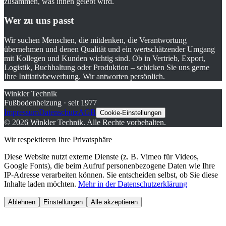
zusammen, was innen gelebt wird.
Wer zu uns passt
Wir suchen Menschen, die mitdenken, die Verantwortung
übernehmen und denen Qualität und ein wertschätzender Umgang
mit Kollegen und Kunden wichtig sind. Ob in Vertrieb, Export,
Logistik, Buchhaltung oder Produktion – schicken Sie uns gerne
Ihre Initiativbewerbung. Wir antworten persönlich.
Winkler Technik
Fußbodenheizung · seit 1977
Impressum
Datenschutz
AGB
Cookie-Einstellungen
©
2026
Winkler Technik.
Alle Rechte vorbehalten.
Wir respektieren Ihre Privatsphäre
Diese Website nutzt externe Dienste (z. B. Vimeo für Videos,
Google Fonts), die beim Aufruf personenbezogene Daten wie Ihre
IP-Adresse verarbeiten können. Sie entscheiden selbst, ob Sie diese
Inhalte laden möchten.
Mehr in der Datenschutzerklärung
Ablehnen
Einstellungen
Alle akzeptieren