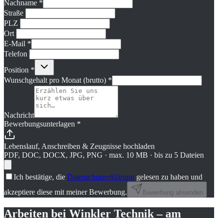
Nachname
*
Straße
PLZ
Ort
E-Mail
*
Telefon
Position
*
Wunschgehalt pro Monat (brutto)
*
Nachricht
Bewerbungsunterlagen
*
Lebenslauf, Anschreiben & Zeugnisse hochladen
PDF, DOC, DOCX, JPG, PNG · max. 10 MB · bis zu 5 Dateien
Ich bestätige, die
Datenschutzerklärung
gelesen zu haben und
akzeptiere diese mit meiner Bewerbung.
Bewerbung absenden
Arbeiten bei Winkler Technik – am