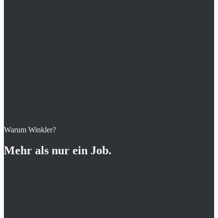
Ausstattung handwerklich geschickt.
Sie haben Organisationstalent und sind teamfähig.
Sie legen Wert auf selbstständige Tätigkeit.
Sie legen Wert auf einen sicheren Arbeitsplatz zum
Wohlfühlen.
Warum Winkler?
Jetzt auf diese Stelle bewerben
Mehr als nur ein Job.