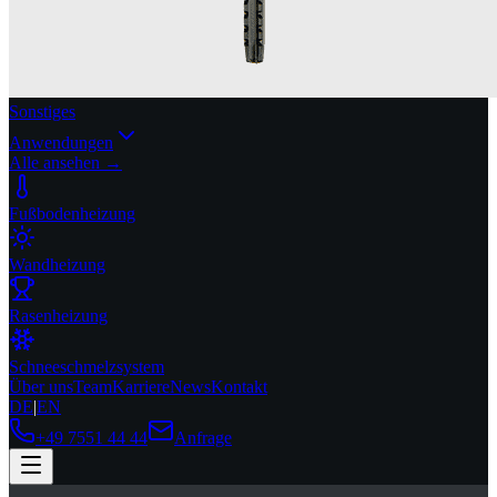
Sonstiges
Anwendungen
Alle ansehen →
Fußbodenheizung
Wandheizung
Rasenheizung
Schneeschmelzsystem
Über uns
Team
Karriere
News
Kontakt
DE
|
EN
+49 7551 44 44
Anfrage