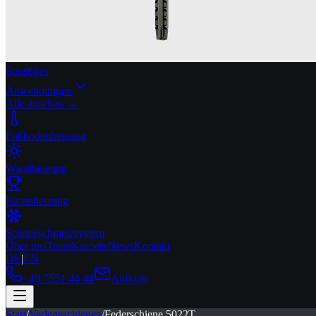
Sonstiges
Anwendungen
Alle ansehen →
Fußbodenheizung
Wandheizung
Rasenheizung
Schneeschmelzsystem
Über uns
Team
Karriere
News
Kontakt
DE
|
EN
+49 7551 44 44
Anfrage
Start
/
Verlegeschienen
/
Federschiene 5022T