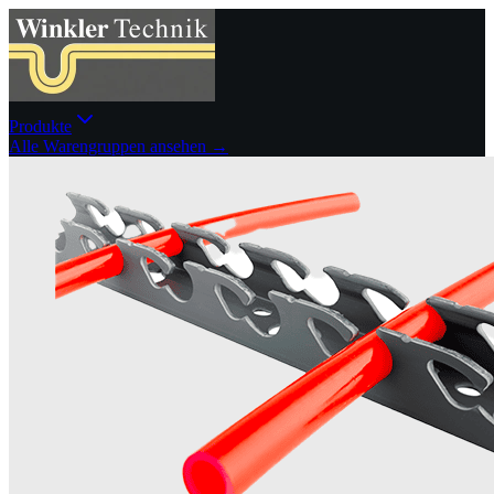
Produkte
Alle Warengruppen ansehen →