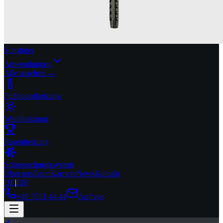
Sonstiges
Anwendungen
Alle ansehen →
Fußbodenheizung
Wandheizung
Rasenheizung
Schneeschmelzsystem
Über uns
Team
Karriere
News
Kontakt
DE
|
EN
+49 7551 44 44
Anfrage