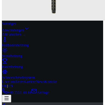
Sonstiges
Anwendungen
Alle ansehen →
Fußbodenheizung
Wandheizung
Rasenheizung
Schneeschmelzsystem
Über uns
Team
Karriere
News
Kontakt
DE
|
EN
+49 7551 44 44
Anfrage