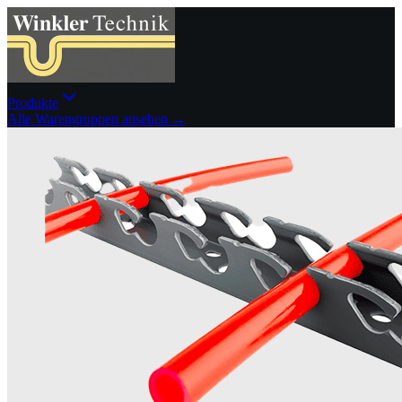
Produkte
Alle Warengruppen ansehen →