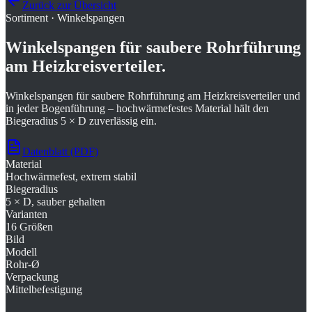
Zurück zur Übersicht
Sortiment
·
Winkelspangen
Winkelspangen für saubere Rohrführung
am Heizkreisverteiler.
Winkelspangen für saubere Rohrführung am Heizkreisverteiler und
in jeder Bogenführung – hochwärmefestes Material hält den
Biegeradius
5 × D
zuverlässig ein.
Datenblatt (PDF)
Material
Hochwärmefest, extrem stabil
Biegeradius
5 × D, sauber gehalten
Varianten
16 Größen
Bild
Modell
Rohr-Ø
Verpackung
Mittelbefestigung