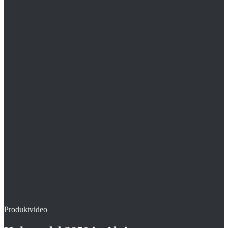
Mittlere 46 mm Bauform für Standard-Dämmaufbauten
Mit Daumenauflage zur leichten Handhabung
Sicher in kombinierten Trittschall-/Wärmedämmpaketen
Produktvideo