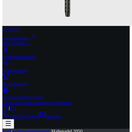
Sonstiges
Anwendungen
Alle ansehen →
Fußbodenheizung
Wandheizung
Rasenheizung
Schneeschmelzsystem
Über uns
Team
Karriere
News
Kontakt
DE
|
EN
+49 7551 44 44
Anfrage
Start
/
Schienenbefestigung
/
Haltenadel 2050