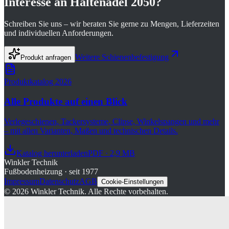
Interesse an
Haltenadel 2050
?
Schreiben Sie uns – wir beraten Sie gerne zu Mengen, Lieferzeiten
und individuellen Anforderungen.
Weitere
Schienenbefestigung
Produkt anfragen
Produktkatalog 2026
Alle Produkte auf einen Blick
Verlegeschienen, Tackersysteme, Clipse, Winkelspangen und mehr
– mit allen Varianten, Maßen und technischen Details.
Katalog herunterladen
PDF · 2,9 MB
Winkler Technik
Fußbodenheizung · seit 1977
Impressum
Datenschutz
AGB
Cookie-Einstellungen
©
2026
Winkler Technik.
Alle Rechte vorbehalten.