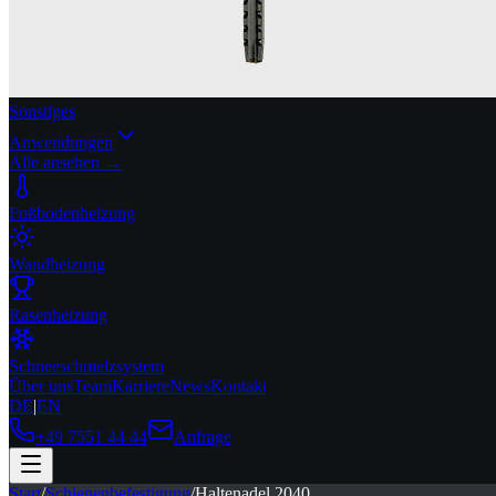
Sonstiges
Anwendungen
Alle ansehen →
Fußbodenheizung
Wandheizung
Rasenheizung
Schneeschmelzsystem
Über uns
Team
Karriere
News
Kontakt
DE
|
EN
+49 7551 44 44
Anfrage
Start
/
Schienenbefestigung
/
Haltenadel 2040