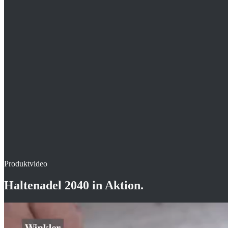
Kurze 39 mm Bauform – Standard für dünne Dämmaufbauten
Mit Daumenauflage zur leichten Handhabung
Manuell ohne Setzgerät verarbeitbar
Produktvideo
Haltenadel 2040
in Aktion.