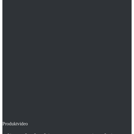
Sehr niedrige Ausführung (24 mm)
Rohranhebung nur 3,5 mm
Estrich kann durchsickern – Festigkeitsbrücken
Produktvideo