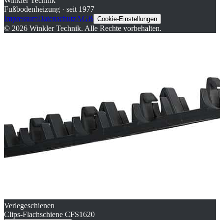
Winkler Technik
Fußbodenheizung · seit 1977
Impressum
Datenschutz
AGB
Cookie-Einstellungen
©
2026
Winkler Technik.
Alle Rechte vorbehalten.
Verlegeschienen
Clips-Flachschiene CFS1620