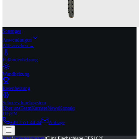
Sonstiges
Anwendungen
Alle ansehen →
Fußbodenheizung
Wandheizung
Rasenheizung
Schneeschmelzsystem
Über uns
Team
Karriere
News
Kontakt
DE
|
EN
+49 7551 44 44
Anfrage
Start
/
Verlegeschienen
/
Clips-Flachschiene CFS1620