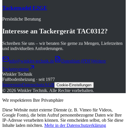
Tackernadel E2GE
Persönliche Beratung
Interesse an
Tackergerät TAC0312
?
Schreiben Sie uns – wir beraten Sie gerne zu Mengen, Lieferzeiten
und individuellen Anforderungen.
info@winkler-technik.de
Datenblatt (PDF)
Weitere
Tackersysteme
Winkler Technik
Fußbodenheizung · seit 1977
Impressum
Datenschutz
AGB
Cookie-Einstellungen
©
2026
Winkler Technik.
Alle Rechte vorbehalten.
Wir respektieren Ihre Privatsphäre
Diese Website nutzt externe Dienste (z. B. Vimeo für Videos,
Google Fonts), die beim Aufruf personenbezogene Daten wie Ihre
IP-Adresse verarbeiten können. Sie entscheiden selbst, ob Sie diese
Inhalte laden möchten.
Mehr in der Datenschutzerklärung