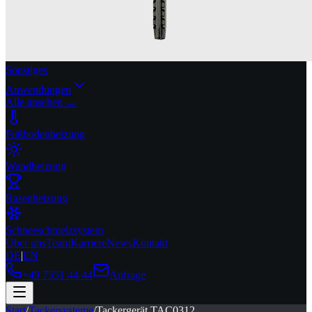
Sonstiges
Anwendungen
Alle ansehen →
Fußbodenheizung
Wandheizung
Rasenheizung
Schneeschmelzsystem
Über uns
Team
Karriere
News
Kontakt
DE
|
EN
+49 7551 44 44
Anfrage
Start
/
Tackersysteme
/
Tackergerät TAC0312