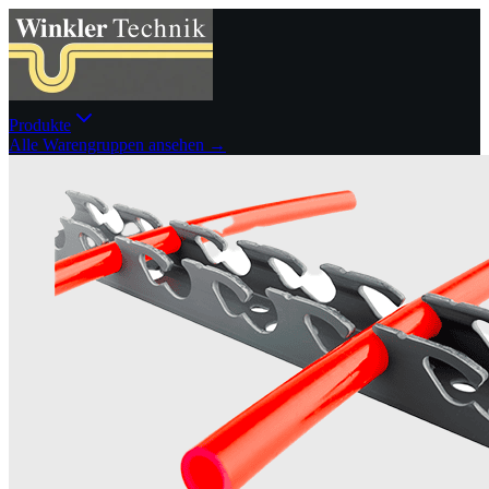
Produkte
Alle Warengruppen ansehen →