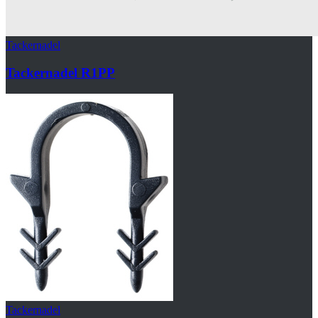
Tackernadel
Tackernadel R1PP
Tackernadel