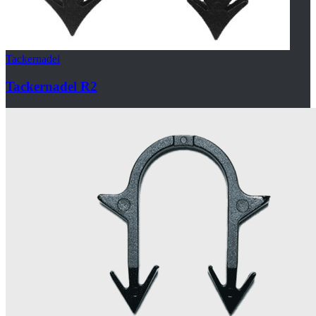
Tackernadel
Tackernadel R2