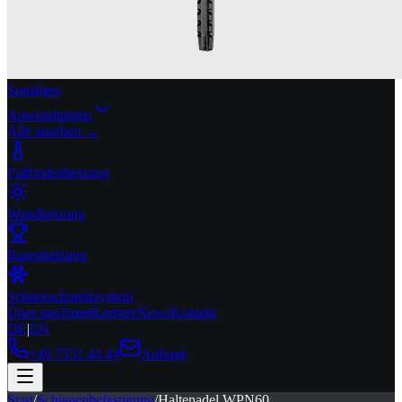
Sonstiges
Anwendungen
Alle ansehen →
Fußbodenheizung
Wandheizung
Rasenheizung
Schneeschmelzsystem
Über uns
Team
Karriere
News
Kontakt
DE
|
EN
+49 7551 44 44
Anfrage
Start
/
Schienenbefestigung
/
Haltenadel WPN60