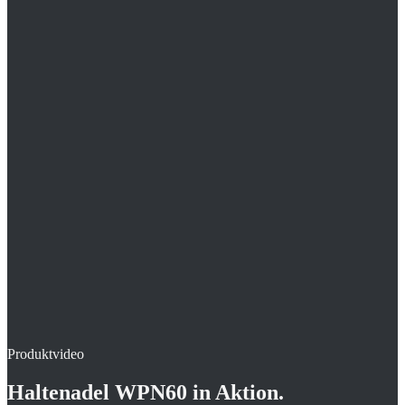
Einfach und schnell mit Setzgerät zu setzen
Rücken- und daumenschonender als das Setzen per Hand
Magaziniert für schnelles Befüllen des WinkPin
Produktvideo
Haltenadel WPN60
in Aktion.