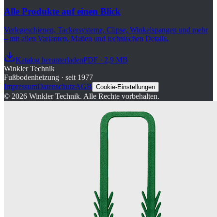
Alle Produkte auf einen Blick
Verlegeschienen, Tackersysteme, Clipse, Winkelspangen und mehr
– mit allen Varianten, Maßen und technischen Details.
Katalog herunterladen
PDF · 2,9 MB
Winkler Technik
Fußbodenheizung · seit 1977
Impressum
Datenschutz
AGB
Cookie-Einstellungen
©
2026
Winkler Technik.
Alle Rechte vorbehalten.