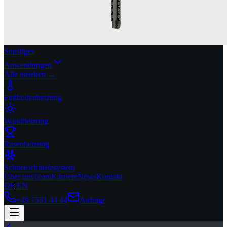
Sonstiges
Anwendungen
Alle ansehen →
Fußbodenheizung
Wandheizung
Rasenheizung
Schneeschmelzsystem
Über uns
Team
Karriere
News
Kontakt
DE
|
EN
+49 7551 44 44
Anfrage