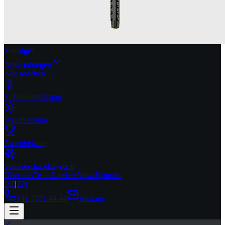
Sonstiges
Anwendungen
Alle ansehen →
Fußbodenheizung
Wandheizung
Rasenheizung
Schneeschmelzsystem
Über uns
Team
Karriere
News
Kontakt
DE
|
EN
+49 7551 44 44
Anfrage