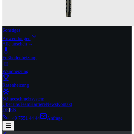
Sonstiges
Anwendungen
Alle ansehen →
Fußbodenheizung
Wandheizung
Rasenheizung
Schneeschmelzsystem
Über uns
Team
Karriere
News
Kontakt
DE
|
EN
+49 7551 44 44
Anfrage