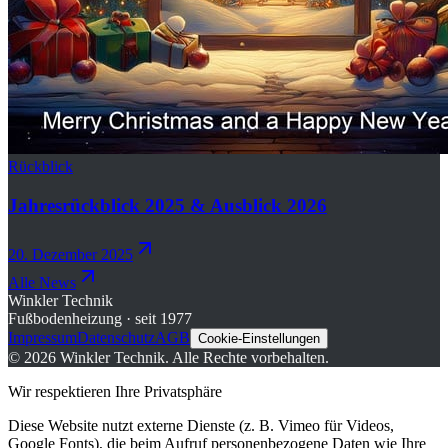
Rückblick
Jahresrückblick 2025 & Ausblick 2026
20. Dezember 2025
Alle News
Winkler Technik
Fußbodenheizung · seit 1977
Impressum
Datenschutz
AGB
Cookie-Einstellungen
©
2026
Winkler Technik.
Alle Rechte vorbehalten.
Wir respektieren Ihre Privatsphäre
Diese Website nutzt externe Dienste (z. B. Vimeo für Videos,
Google Fonts), die beim Aufruf personenbezogene Daten wie Ihre