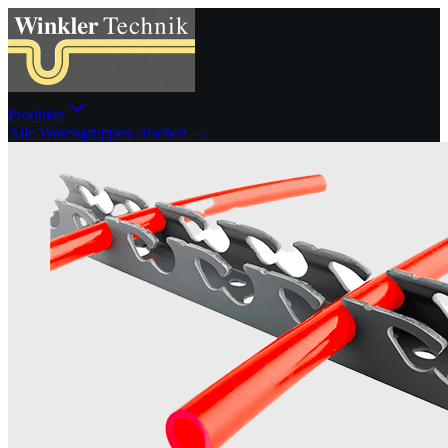
Produkte
Alle Warengruppen ansehen →