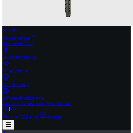
Sonstiges
Anwendungen
Alle ansehen →
Fußbodenheizung
Wandheizung
Rasenheizung
Schneeschmelzsystem
Über uns
Team
Karriere
News
Kontakt
DE
|
EN
+49 7551 44 44
Anfrage