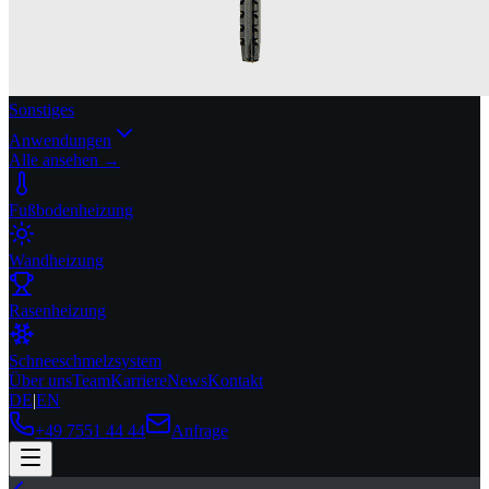
Sonstiges
Anwendungen
Alle ansehen →
Fußbodenheizung
Wandheizung
Rasenheizung
Schneeschmelzsystem
Über uns
Team
Karriere
News
Kontakt
DE
|
EN
+49 7551 44 44
Anfrage