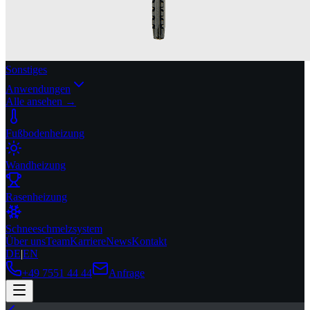
Sonstiges
Anwendungen
Alle ansehen →
Fußbodenheizung
Wandheizung
Rasenheizung
Schneeschmelzsystem
Über uns
Team
Karriere
News
Kontakt
DE
|
EN
+49 7551 44 44
Anfrage