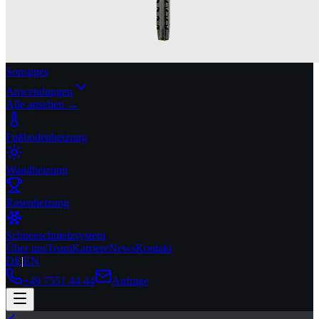
Sonstiges
Anwendungen
Alle ansehen →
Fußbodenheizung
Wandheizung
Rasenheizung
Schneeschmelzsystem
Über uns
Team
Karriere
News
Kontakt
DE
|
EN
+49 7551 44 44
Anfrage