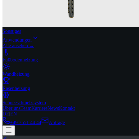
Sonstiges
Anwendungen
Alle ansehen →
Fußbodenheizung
Wandheizung
Rasenheizung
Schneeschmelzsystem
Über uns
Team
Karriere
News
Kontakt
DE
|
EN
+49 7551 44 44
Anfrage