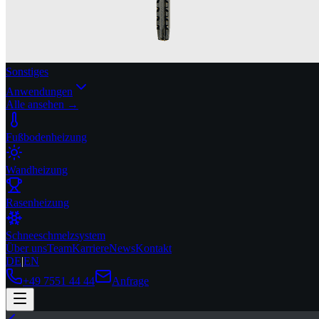
Sonstiges
Anwendungen
Alle ansehen →
Fußbodenheizung
Wandheizung
Rasenheizung
Schneeschmelzsystem
Über uns
Team
Karriere
News
Kontakt
DE
|
EN
+49 7551 44 44
Anfrage