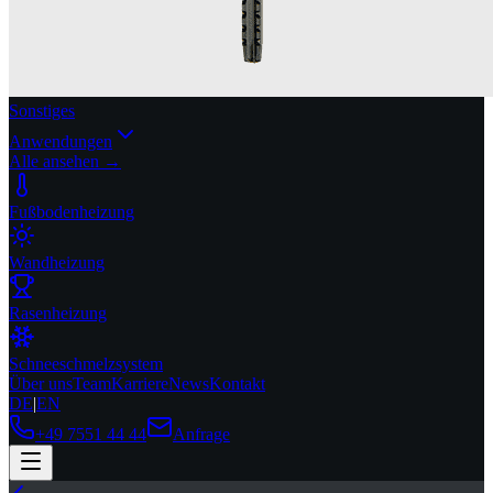
Sonstiges
Anwendungen
Alle ansehen →
Fußbodenheizung
Wandheizung
Rasenheizung
Schneeschmelzsystem
Über uns
Team
Karriere
News
Kontakt
DE
|
EN
+49 7551 44 44
Anfrage