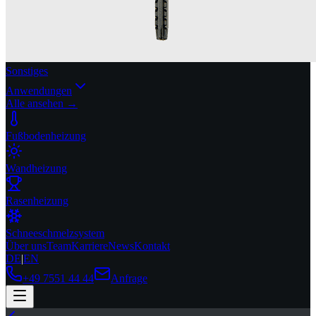
Sonstiges
Anwendungen
Alle ansehen →
Fußbodenheizung
Wandheizung
Rasenheizung
Schneeschmelzsystem
Über uns
Team
Karriere
News
Kontakt
DE
|
EN
+49 7551 44 44
Anfrage