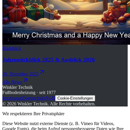
Rückblick
Jahresrückblick 2025 & Ausblick 2026
20. Dezember 2025
Alle News
Winkler Technik
Fußbodenheizung · seit 1977
Impressum
Datenschutz
AGB
Cookie-Einstellungen
©
2026
Winkler Technik.
Alle Rechte vorbehalten.
Wir respektieren Ihre Privatsphäre
Diese Website nutzt externe Dienste (z. B. Vimeo für Videos,
Google Fonts), die beim Aufruf personenbezogene Daten wie Ihre