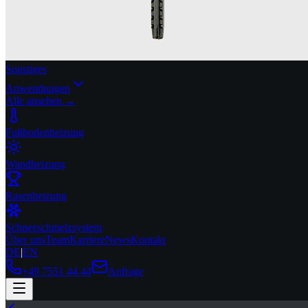
Sonstiges
Anwendungen
Alle ansehen →
Fußbodenheizung
Wandheizung
Rasenheizung
Schneeschmelzsystem
Über uns
Team
Karriere
News
Kontakt
DE
|
EN
+49 7551 44 44
Anfrage