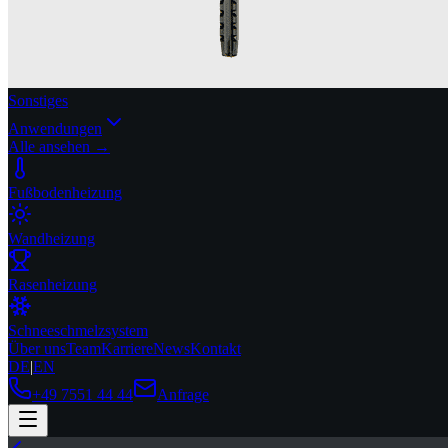
Sonstiges
Anwendungen
Alle ansehen →
Fußbodenheizung
Wandheizung
Rasenheizung
Schneeschmelzsystem
Über uns
Team
Karriere
News
Kontakt
DE
|
EN
+49 7551 44 44
Anfrage