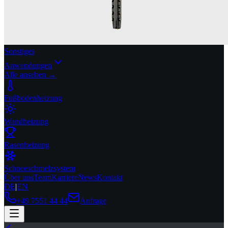
Sonstiges
Anwendungen
Alle ansehen →
Fußbodenheizung
Wandheizung
Rasenheizung
Schneeschmelzsystem
Über uns
Team
Karriere
News
Kontakt
DE
|
EN
+49 7551 44 44
Anfrage