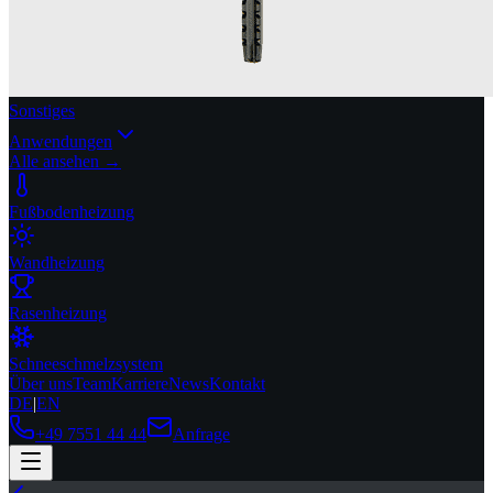
Sonstiges
Anwendungen
Alle ansehen →
Fußbodenheizung
Wandheizung
Rasenheizung
Schneeschmelzsystem
Über uns
Team
Karriere
News
Kontakt
DE
|
EN
+49 7551 44 44
Anfrage