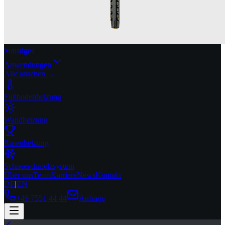
Sonstiges
Anwendungen
Alle ansehen →
Fußbodenheizung
Wandheizung
Rasenheizung
Schneeschmelzsystem
Über uns
Team
Karriere
News
Kontakt
DE
|
EN
+49 7551 44 44
Anfrage