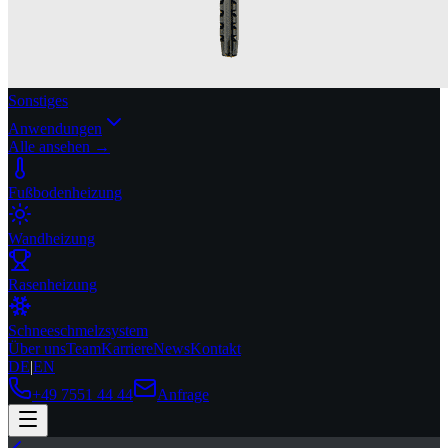
Sonstiges
Anwendungen
Alle ansehen →
Fußbodenheizung
Wandheizung
Rasenheizung
Schneeschmelzsystem
Über uns
Team
Karriere
News
Kontakt
DE
|
EN
+49 7551 44 44
Anfrage