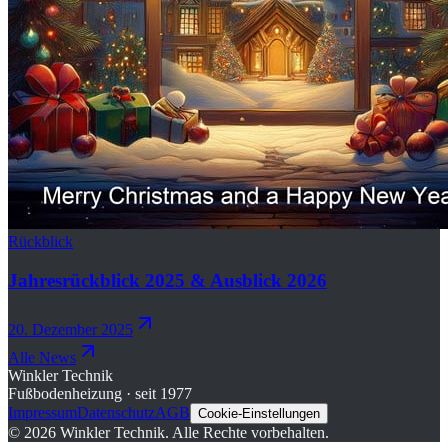
Rückblick
Jahresrückblick 2025 & Ausblick 2026
20. Dezember 2025
Alle News
Winkler Technik
Fußbodenheizung · seit 1977
Impressum
Datenschutz
AGB
Cookie-Einstellungen
©
2026
Winkler Technik.
Alle Rechte vorbehalten.